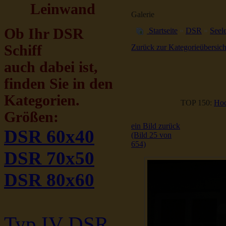
Leinwand
Galerie
Ob Ihr DSR
Startseite
»
DSR
»
Seele
Schiff
Zurück zur Kategorieübersich
auch dabei ist,
finden Sie in den
Kategorien.
TOP 150:
Hoc
Größen:
ein Bild zurück
DSR 60x40
(Bild 25 von
654)
DSR 70x50
DSR 80x60
Typ IV DSR