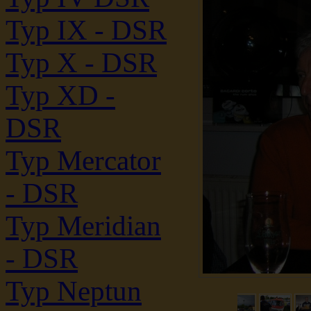
Typ IX - DSR
Typ X - DSR
Typ XD -
DSR
Typ Mercator
- DSR
Typ Meridian
- DSR
Typ Neptun