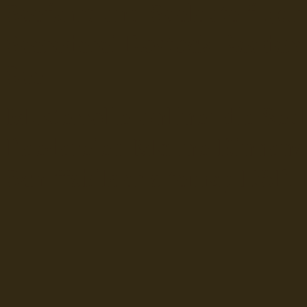
Seefahrt und Seeleute fï¿œr
Seerederei Rostock Reedere
See
Musterrolle-online: die See
Reedereien Marine Binnensc
Schiffsbilder
sitemap DSR-H