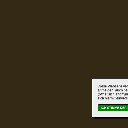
Diese Webseite verw
anmelden, auch per
(öffnet sich anonym
sich hiermit einver