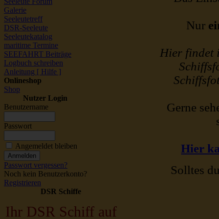
Seeleute Forum
Galerie
Seeleutetreff
Nur
ei
DSR-Seeleute
Seeleutekatalog
maritime Termine
Hier findet
SEEFAHRT Beiträge
Logbuch schreiben
Schiffsf
Anleitung [ Hilfe ]
Schiffsfo
Onlineshop
Shop
Nutzer Login
Gerne sehe
Benutzername
Passwort
Angemeldet bleiben
Hier ka
Passwort vergessen?
Solltes du
Noch kein Benutzerkonto?
Registrieren
DSR Schiffe
Ihr DSR Schiff auf