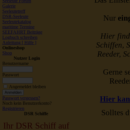
Das Einstel
Seeleute Forum
Galerie
Seeleutetreff
Nur
ein
DSR-Seeleute
Seeleutekatalog
maritime Termine
SEEFAHRT Beiträge
Hier fin
Logbuch schreiben
Anleitung [ Hilfe ]
Schiffen, 
Onlineshop
Reeder, Sc
Shop
Nutzer Login
Benutzername
Gerne se
Passwort
Reede
Angemeldet bleiben
Hier kan
Passwort vergessen?
Noch kein Benutzerkonto?
Registrieren
Solltes d
DSR Schiffe
Ihr DSR Schiff auf