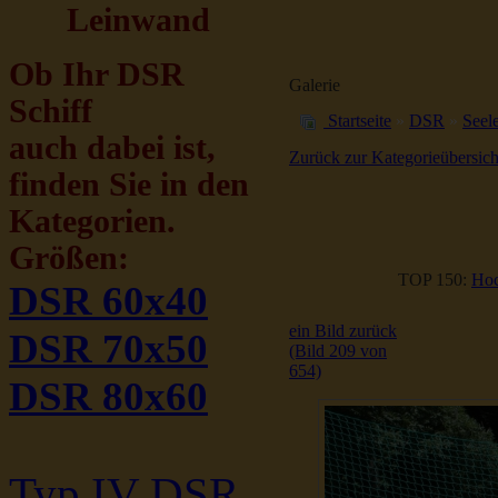
Leinwand
Ob Ihr DSR
Galerie
Schiff
Startseite
»
DSR
»
Seele
auch dabei ist,
Zurück zur Kategorieübersich
finden Sie in den
Kategorien.
Größen:
TOP 150:
Hoc
DSR 60x40
ein Bild zurück
DSR 70x50
(Bild 209 von
654)
DSR 80x60
Typ IV DSR