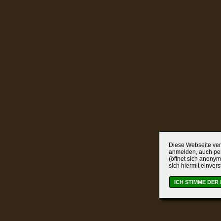
Diese Webseite verw
anmelden, auch per
(öffnet sich anonym
sich hiermit einver