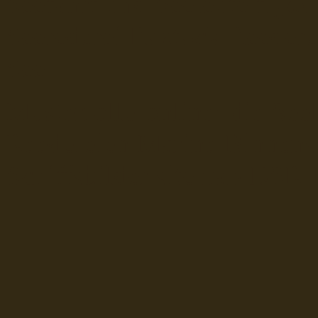
Seefahrt und Seeleute fï¿œr
Seerederei Rostock Reedere
See
Musterrolle-online: die See
Reedereien Marine Binnensc
Schiffsbilder
sitemap DSR-H