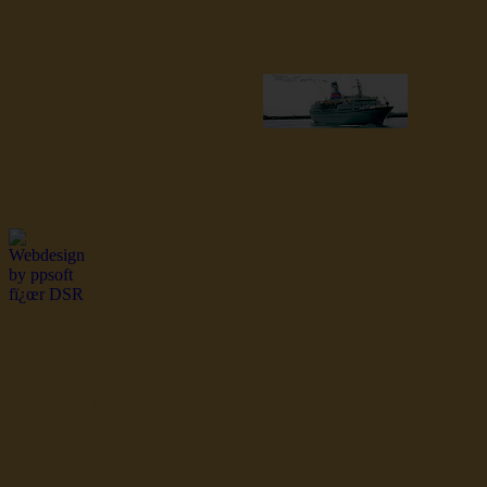
dsr Seeleute und Schiffsbil
Hochseefischer im Ship Se
Fiko Handelsflotte der DD