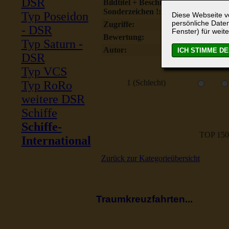
DSR
Bildtitel + Beschreibung ohne
Sonderzeichen !:
Typ Poseidon
Diese Webseite ve
persönliche Daten
Zugriffe:
- DSR
Fenster) für weite
Bewertung:
Typ Saturn -
Autor:
DSR
Typ VCS
1 (Schlecht)
Typ RoRo
weitere DSR
Schiffe
Schiffe-
TOP 150
International
Zurück zur Kategorieübersicht
Traumkreuzfahrten...