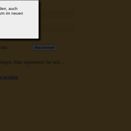
lden, auch
nym im neuen
Gut)
egen. Bitte registrieren Sie sich...
t gesehen