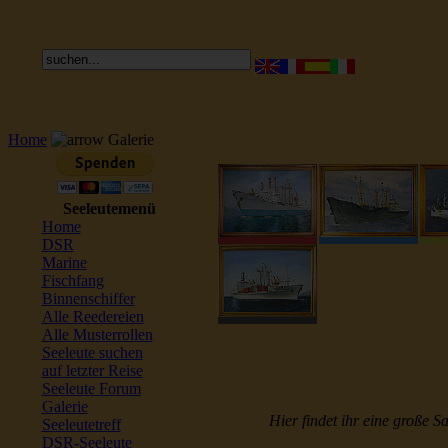
Home
Galerie
Seeleutemenü
Home
DSR
Marine
Fischfang
Binnenschiffer
Alle Reedereien
Alle Musterrollen
Seeleute suchen
auf letzter Reise
Seeleute Forum
Galerie
Hier findet ihr eine große S
Seeleutetreff
DSR-Seeleute