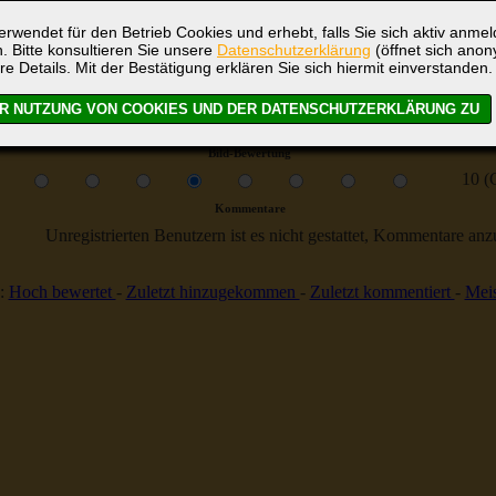
Letztes DSR-Seeleutetreffen vom 12. bis 14.Juni 2026
Milkauer Schalmeien
rwendet für den Betrieb Cookies und erhebt, falls Sie sich aktiv anme
. Bitte konsultieren Sie unsere
Datenschutzerklärung
(öffnet sich ano
21
re Details. Mit der Bestätigung erklären Sie sich hiermit einverstanden.
Keine
Globus
Bild-Bewertung
10 (
Kommentare
Unregistrierten Benutzern ist es nicht gestattet, Kommentare anzul
:
Hoch bewertet
-
Zuletzt hinzugekommen
-
Zuletzt kommentiert
-
Meis