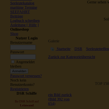
Gerne sehen w
Seeleutekatalog
maritime Termine
SEEFAHRT
Beiträge
Sol
Logbuch schreiben
Anleitung [ Hilfe ]
Onlineshop
Shop
Nutzer Login
Galerie
Benutzername
Startseite
»
DSR
»
Seeleutetreffen
Passwort
Zurück zur Kategorieübersicht
Angemeldet
bleiben
Passwort vergessen?
Noch kein
TOP 150
Benutzerkonto?
Registrieren
DSR Schiffe
ein Bild zurück
(Bild 392 von
Ihr DSR Schiff auf
654)
Leinwand