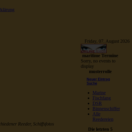
rklärung
e Schiffsbilder
Friday, 07. August 2026
maritime Termine
Sorry, no events to
display
musterrolle
Neuer Eintrag
Suche
Marine
Fischfang
DSR
Binnenschiffer
Alle
Reedereien
chiedener Reeder, Schiffsfotos
Die letzten 5