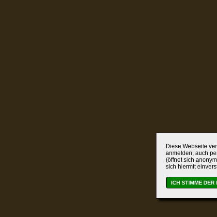
Diese Webseite verw
anmelden, auch per
(öffnet sich anonym
sich hiermit einver