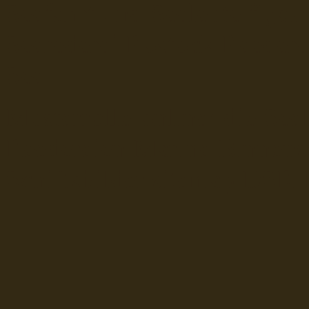
Seefahrt und Seeleute fï¿œr
Seerederei Rostock Reedere
See
Musterrolle-online: die See
Reedereien Marine Binnensc
Schiffsbilder
sitemap DSR-H