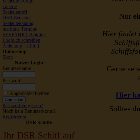
Seeleute Forum
Galerie
Seeleutetreff
Nur
ei
DSR-Seeleute
Seeleutekatalog
maritime Termine
Hier findet
SEEFAHRT Beiträge
Logbuch schreiben
Schiffsf
Anleitung [ Hilfe ]
Schiffsfo
Onlineshop
Shop
Nutzer Login
Gerne sehe
Benutzername
Passwort
Angemeldet bleiben
Hier ka
Passwort vergessen?
Solltes du
Noch kein Benutzerkonto?
Registrieren
DSR Schiffe
Ihr DSR Schiff auf