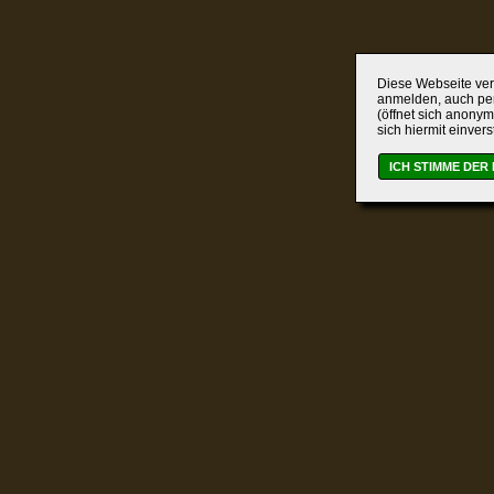
Diese Webseite verw
anmelden, auch per
(öffnet sich anonym
sich hiermit einver