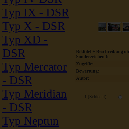
Typ IX - DSR
Typ X - DSR
Typ XD -
DSR
Bildtitel + Beschreibung o
Sonderzeichen !:
Typ Mercator
Zugriffe:
Bewertung:
- DSR
Autor:
Typ Meridian
1 (Schlecht)
- DSR
Typ Neptun