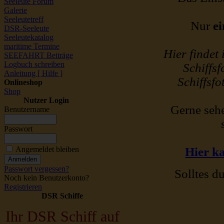
Seeleute Forum
Galerie
Seeleutetreff
Nur
ei
DSR-Seeleute
Seeleutekatalog
maritime Termine
Hier findet
SEEFAHRT Beiträge
Logbuch schreiben
Schiffsf
Anleitung [ Hilfe ]
Schiffsfo
Onlineshop
Shop
Nutzer Login
Gerne sehe
Benutzername
Passwort
Angemeldet bleiben
Hier ka
Passwort vergessen?
Solltes du
Noch kein Benutzerkonto?
Registrieren
DSR Schiffe
Ihr DSR Schiff auf