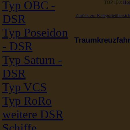
Typ OBC -
TOP 150:
Hoc
DSR
Zurück zur Kategorieübersich
Typ Poseidon
Traumkreuzfahrt
- DSR
Typ Saturn -
DSR
Typ VCS
Typ RoRo
weitere DSR
Schiffe