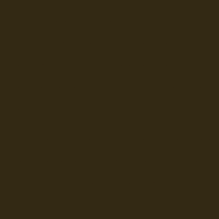
Hochseefischer im Ship Se
Fiko Handelsflotte der DD
Seefahrt und Seeleute fï¿œr
Seerederei Rostock Reedere
See
Musterrolle-online: die See
Reedereien Marine Binnensc
Schiffsbilder
sitemap DSR-H