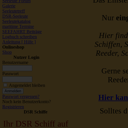
Das Einstel
Seeleute Forum
Galerie
Seeleutetreff
Nur
ein
DSR-Seeleute
Seeleutekatalog
maritime Termine
SEEFAHRT Beiträge
Hier fin
Logbuch schreiben
Anleitung [ Hilfe ]
Schiffen, 
Onlineshop
Reeder, Sc
Shop
Nutzer Login
Benutzername
Gerne se
Passwort
Reede
Angemeldet bleiben
Hier kan
Passwort vergessen?
Noch kein Benutzerkonto?
Registrieren
Solltes d
DSR Schiffe
Ihr DSR Schiff auf