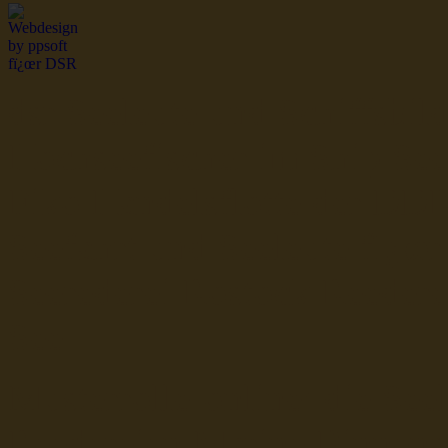
dsr Seeleute und Schiffsbil
Hochseefischer im Ship Se
Fiko Handelsflotte der DD
Seefahrt und Seeleute fï¿œr
Seerederei Rostock Reedere
See
Musterrolle-online: die See
Reedereien Marine Binnensc