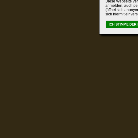
Diese Webseite verw
anmelden, auch per
(öffnet sich anonym
sich hiermit einver