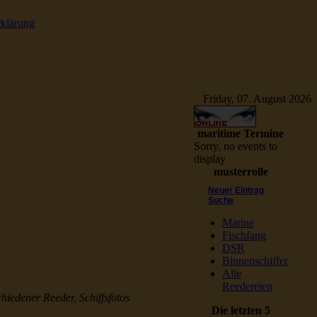
rklärung
e Schiffsbilder
Friday, 07. August 2026
maritime Termine
Sorry, no events to
display
musterrolle
Neuer Eintrag
Suche
Marine
Fischfang
DSR
Binnenschiffer
Alle
Reedereien
chiedener Reeder, Schiffsfotos
Die letzten 5