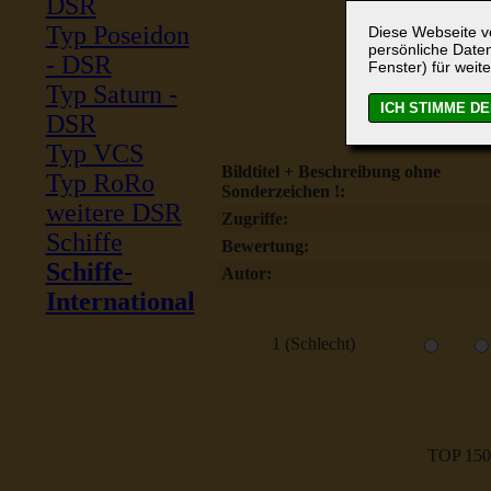
DSR
Typ Poseidon
Diese Webseite ve
persönliche Daten
- DSR
Fenster) für weite
Typ Saturn -
DSR
Typ VCS
Bildtitel + Beschreibung ohne
Typ RoRo
Sonderzeichen !:
weitere DSR
Zugriffe:
Schiffe
Bewertung:
Schiffe-
Autor:
International
1 (Schlecht)
TOP 150