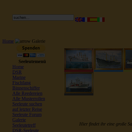
Home
Galerie
Seeleutemenü
Home
DSR
Marine
Fischfang
Binnenschiffer
Alle Reedereien
Alle Musterrollen
Seeleute suchen
auf letzter Reise
Seeleute Forum
Galerie
Hier findet ihr eine große S
Seeleutetreff
DSR-Seeleute