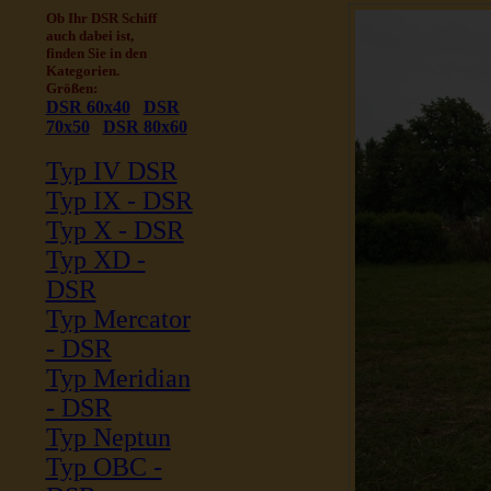
Ob Ihr DSR Schiff
auch dabei ist,
finden Sie in den
Kategorien.
Größen:
DSR 60x40
DSR
70x50
DSR 80x60
Typ IV DSR
Typ IX - DSR
Typ X - DSR
Typ XD -
DSR
Typ Mercator
- DSR
Typ Meridian
- DSR
Typ Neptun
Typ OBC -