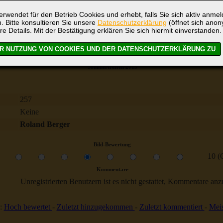
rwendet für den Betrieb Cookies und erhebt, falls Sie sich aktiv anme
. Bitte konsultieren Sie unsere
Datenschutzerklärung
(öffnet sich ano
re Details. Mit der Bestätigung erklären Sie sich hiermit einverstanden.
Sommertreffen 2013
257
Keine
Roland Berger
Bild-Bewertung
10 (
Kommentare
Unregistrierten Benutzern ist es nicht gestattet, Kommentare anzul
:
Hoch bewertet
-
Zuletzt hinzugekommen
-
Zuletzt kommentiert
-
Meis