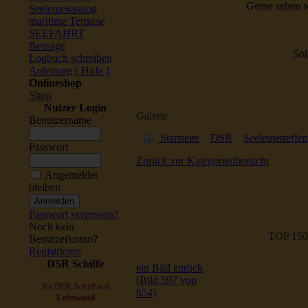
Gerne sehen w
Seeleutekatalog
maritime Termine
SEEFAHRT
Beiträge
Sol
Logbuch schreiben
Anleitung [ Hilfe ]
Onlineshop
Shop
Nutzer Login
Galerie
Benutzername
Startseite
»
DSR
»
Seeleutetreffen
Passwort
Zurück zur Kategorieübersicht
Angemeldet
bleiben
Passwort vergessen?
Noch kein
TOP 150
Benutzerkonto?
Registrieren
DSR Schiffe
ein Bild zurück
(Bild 597 von
Ihr DSR Schiff auf
654)
Leinwand